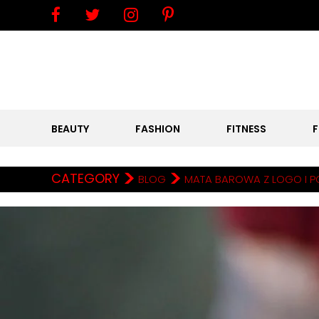
BEAUTY
FASHION
FITNESS
>
>
CATEGORY
BLOG
MATA BAROWA Z LOGO I P