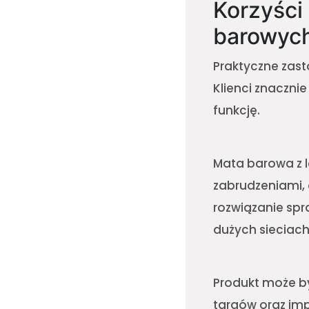
Korzyści
barowyc
Praktyczne zast
Klienci znaczni
funkcję.
Mata barowa z 
zabrudzeniami, 
rozwiązanie spr
dużych sieciach
Produkt może b
targów oraz imp