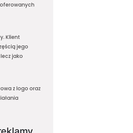
z oferowanych
. Klient
zęścią jego
lecz jako
rowa z logo oraz
iałania
reklamy