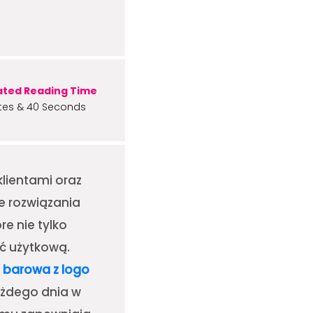
ated Reading Time
tes & 40 Seconds
klientami oraz
e rozwiązania
e nie tylko
ść użytkową.
barowa z logo
ażdego dnia w