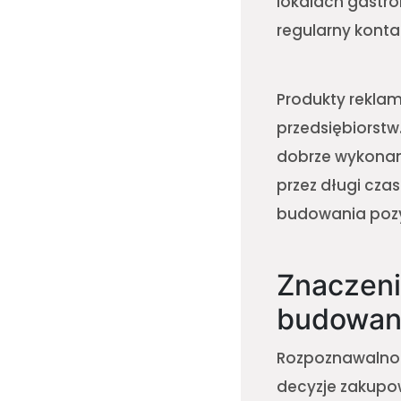
lokalach gastro
regularny konta
Produkty reklam
przedsiębiorstw
dobrze wykonan
przez długi czas
budowania pozyt
Znaczen
budowani
Rozpoznawalnoś
decyzje zakupow