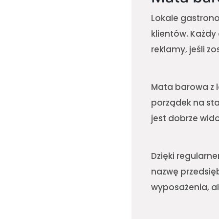
Lokale gastrono
klientów. Każd
reklamy, jeśli 
Mata barowa z l
porządek na sta
jest dobrze wido
Dzięki regularn
nazwę przedsięb
wyposażenia, a