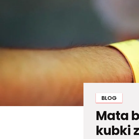
BLOG
Mata b
kubki 