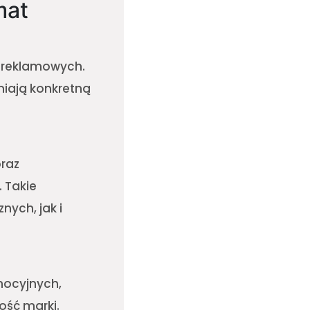
mat
w reklamowych.
niają konkretną
raz
. Takie
ych, jak i
mocyjnych,
ość marki.