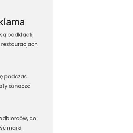
eklama
są podkładki
, restauracjach
kę podczas
baty oznacza
 odbiorców, co
ść marki.