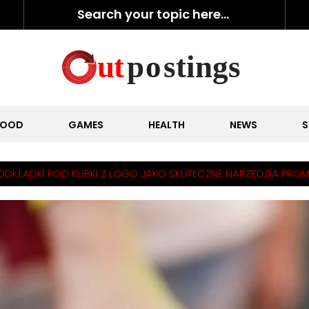
FOOD
GAMES
HEALTH
NEWS
S
ODKŁADKI POD KUBKI Z LOGO JAKO SKUTECZNE NARZĘDZIA PROM