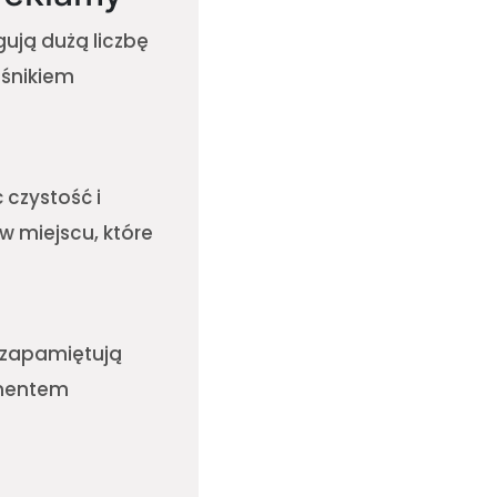
gują dużą liczbę
ośnikiem
czystość i
w miejscu, które
j zapamiętują
ementem