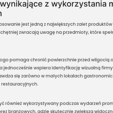
 wynikające z wykorzystania 
h
osowanie jest jedną z największych zalet produktó
e chętniej zwracają uwagę na przedmioty, które speł
logo pomaga chronić powierzchnie przed wilgocią o
a jednocześnie wspiera identyfikację wizualną firmy
awdza się zarówno w małych lokalach gastronomiczn
 restauracyjnych.
yć również wykorzystywany podczas wydarzeń pro
rez branżowych, gdzie skutecznie zwiększa widoczn