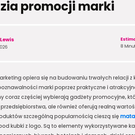
zia promocji marki
Lewis
Estim
8 Minu
2026
keting opiera się na budowaniu trwałych relacji z 
poznawalności marki poprzez praktyczne i atrakcyjn
y coraz częściej wybierają gadżety promocyjne, któr
 przedsiębiorstwa, ale również oferują realną warto
oduktów szczególną popularnością cieszą się
mata 
pod kubki z logo. Są to elementy wykorzystywane k