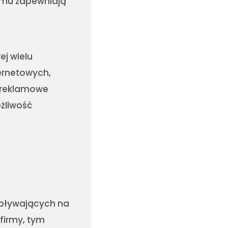
zemu zapewniają
j wielu
ternetowych,
 reklamowe
ożliwość
wpływających na
 firmy, tym