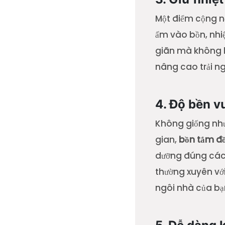
Một điểm cộng n
ấm vào bồn, nhiệ
giãn mà không l
nâng cao trải n
4. Độ bền v
Không giống như 
gian,
bồn tắm đ
dưỡng đúng cách.
thường xuyên với
ngôi nhà của bạ