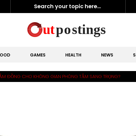
FOOD
GAMES
HEALTH
NEWS
S
 TẮM ĐỒNG CHO KHÔNG GIAN PHÒNG TẮM SANG TRỌNG?