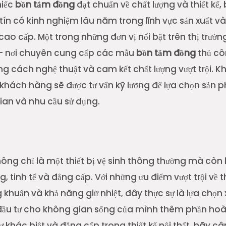
hiếc
bồn tắm đồng
đạt chuẩn về chất lượng và thiết kế,
tín có kinh nghiệm lâu năm trong lĩnh vực sản xuất v
ao cấp. Một trong những đơn vị nổi bật trên thị trườn
– nơi chuyên cung cấp các mẫu
bồn tắm đồng
thủ côn
cách nghệ thuật và cam kết chất lượng vượt trội. Kh
 khách hàng sẽ được tư vấn kỹ lưỡng để lựa chọn sản
ian và nhu cầu sử dụng.
ông chỉ là một thiết bị vệ sinh thông thường mà còn 
g, tinh tế và đẳng cấp. Với những ưu điểm vượt trội về 
khuẩn và khả năng giữ nhiệt, đây thực sự là lựa chọ
ầu tư cho không gian sống của mình thêm phần hoà
 khác biệt và đẳng cấp trong thiết kế nội thất, hãy c