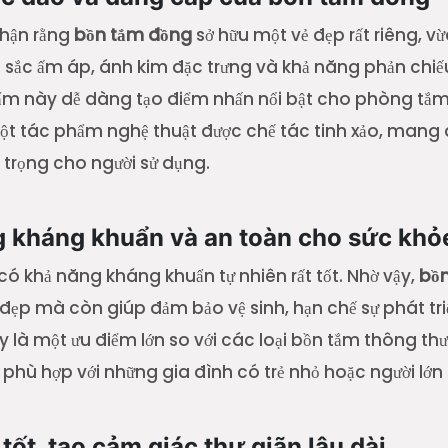
hận rằng
bồn tắm đồng
sở hữu một vẻ đẹp rất riêng, vừ
àu sắc ấm áp, ánh kim đặc trưng và khả năng phản chi
hẩm này dễ dàng tạo điểm nhấn nổi bật cho phòng tắm
t tác phẩm nghệ thuật được chế tác tinh xảo, mang
 trọng cho người sử dụng.
g kháng khuẩn và an toàn cho sức khỏ
 có khả năng kháng khuẩn tự nhiên rất tốt. Nhờ vậy,
bồ
đẹp mà còn giúp đảm bảo vệ sinh, hạn chế sự phát tri
 là một ưu điểm lớn so với các loại bồn tắm thông th
 phù hợp với những gia đình có trẻ nhỏ hoặc người lớn 
 tốt, tạo cảm giác thư giãn lâu dài