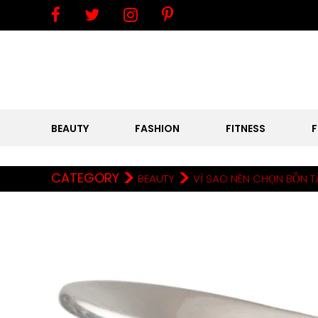
BEAUTY
FASHION
FITNESS
>
>
CATEGORY
BEAUTY
VÌ SAO NÊN CHỌN BỒN