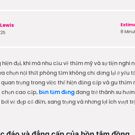
Lewis
Estim
8 Minu
025
 hiện đại, khi mà nhu cầu về thẩm mỹ và sự tiện nghi
lựa chọn nội thất phòng tắm không chỉ dừng lại ở yếu
 quan trọng trong việc thể hiện đẳng cấp và gu thẩm 
a chọn cao cấp,
bồn tắm đồng
đang trở thành xu hướn
ởi vẻ đẹp cổ điển, sang trọng và những lợi ích vượt trộ
ộc đáo và đẳng cấp của bồn tắm đồng