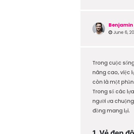
Benjamin 
June 6, 2
Trong cuộc sống
nâng cao, việc 
còn là một phần
Trong số các lự
người ưa chuộng b
đồng mang lại.
1. Vẻ đẹp đ