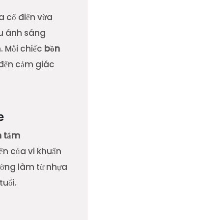
a cổ điển vừa
ếu ánh sáng
. Mỗi chiếc
bồn
 đến cảm giác
e
n tắm
ển của vi khuẩn
ường làm từ nhựa
tuổi.