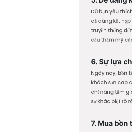
5. Dễ dàng 
Dù bạn yêu thích
dễ dàng kết hợp 
truyền thống đế
cầu thẩm mỹ của
6. Sự lựa c
Ngày nay,
bồn 
khách sạn cao c
chỉ nâng tầm gi
sự khác biệt rõ 
7. Mua bồn 