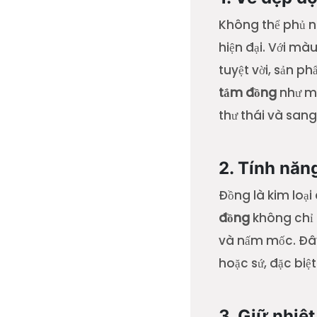
Không thể phủ n
hiện đại. Với m
tuyệt vời, sản p
tắm đồng
như mộ
thư thái và sang
2. Tính năn
Đồng là kim loại
đồng
không chỉ 
và nấm mốc. Đây
hoặc sứ, đặc biệt
3. Giữ nhiệt