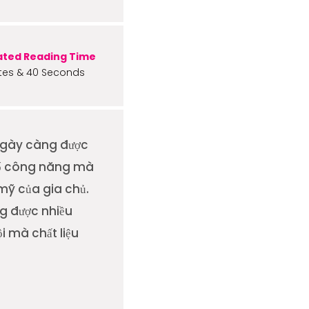
ated Reading Time
tes & 40 Seconds
 ngày càng được
 tố công năng mà
mỹ của gia chủ.
g được nhiều
i mà chất liệu