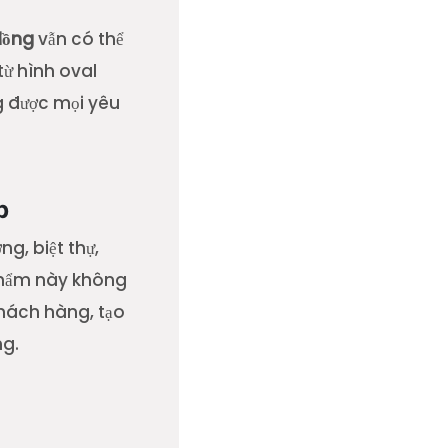
đồng
vẫn có thể
từ hình oval
g được mọi yêu
p
g, biệt thự,
 phẩm này không
khách hàng, tạo
ng.