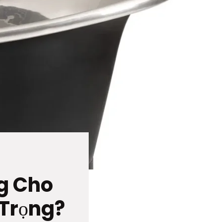
g Cho
Trọng?