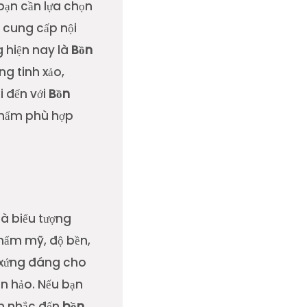
 bạn cần lựa chọn
à cung cấp nội
g hiện nay là
Bồn
g tinh xảo,
i đến với
Bồn
 phẩm phù hợp
là biểu tượng
thẩm mỹ, độ bền,
n xứng đáng cho
n hảo. Nếu bạn
ân nhắc đến
bồn