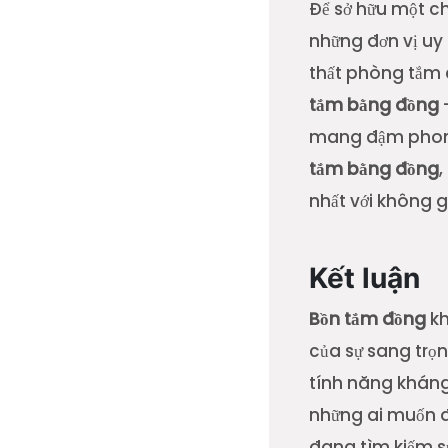
Để sở hữu một c
những đơn vị uy 
thất phòng tắm c
tắm bằng đồng
mang đậm phong 
tắm bằng đồng
,
nhất với không g
Kết luận
Bồn tắm đồng
kh
của sự sang trọn
tính năng kháng 
những ai muốn đ
đang tìm kiếm sự