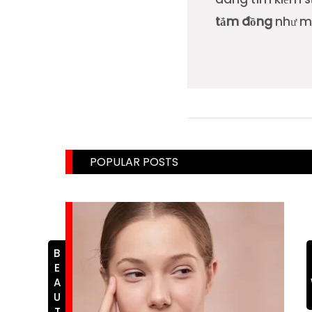
tắm đồng
như mộ
POPULAR POSTS
BEAUTY
N