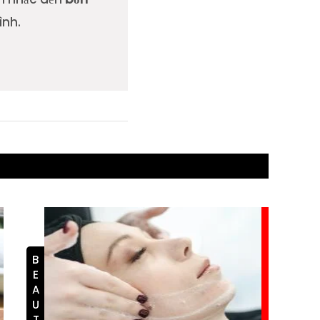
ình.
BEAUTY